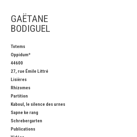
GAËTANE
BODIGUEL
Skip
Totems
to
Oppidum*
content
44600
27, rue Émile Littré
Lisières
Rhizomes
Partition
Kaboul, le silence des urnes
Sapne ke rang
Schrebergarten
Publications