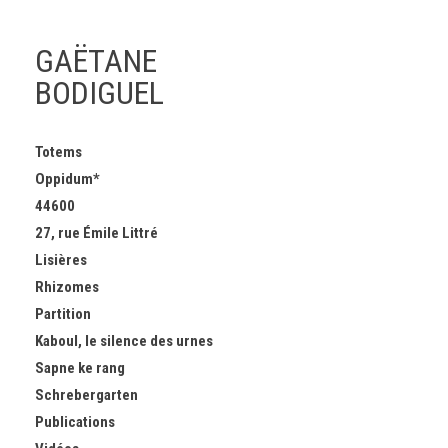
GAËTANE
BODIGUEL
Skip
Totems
to
Oppidum*
content
44600
27, rue Émile Littré
Lisières
Rhizomes
Partition
Kaboul, le silence des urnes
Sapne ke rang
Schrebergarten
Publications