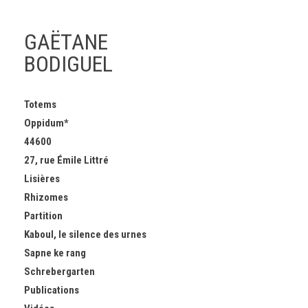
GAËTANE
BODIGUEL
Skip
Totems
to
Oppidum*
content
44600
27, rue Émile Littré
Lisières
Rhizomes
Partition
Kaboul, le silence des urnes
Sapne ke rang
Schrebergarten
Publications