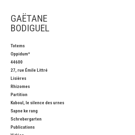
GAËTANE
BODIGUEL
Skip
Totems
to
Oppidum*
content
44600
27, rue Émile Littré
Lisières
Rhizomes
Partition
Kaboul, le silence des urnes
Sapne ke rang
Schrebergarten
Publications