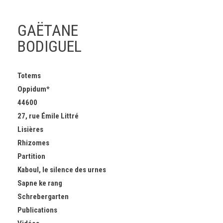
GAËTANE
BODIGUEL
Skip
Totems
to
Oppidum*
content
44600
27, rue Émile Littré
Lisières
Rhizomes
Partition
Kaboul, le silence des urnes
Sapne ke rang
Schrebergarten
Publications